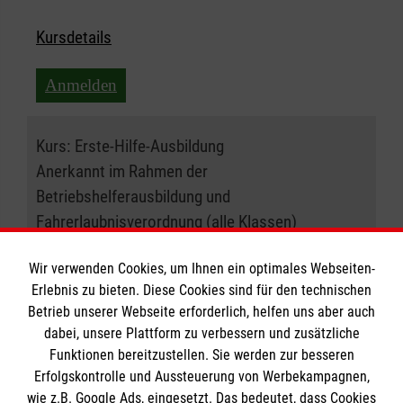
Kursdetails
Anmelden
Kurs:
Erste-Hilfe-Ausbildung
Anerkannt im Rahmen der
Betriebshelferausbildung und
Fahrerlaubnisverordnung (alle Klassen)
09.12.2026 , 08:30 Uhr
Wir verwenden Cookies, um Ihnen ein optimales Webseiten-
Erlebnis zu bieten. Diese Cookies sind für den technischen
Betrieb unserer Webseite erforderlich, helfen uns aber auch
Ort:
41065 Mönchengladbach
dabei, unsere Plattform zu verbessern und zusätzliche
Funktionen bereitzustellen. Sie werden zur besseren
Freie Plätze:
16
Erfolgskontrolle und Aussteuerung von Werbekampagnen,
wie z.B. Google Ads, eingesetzt. Das bedeutet, dass Cookies