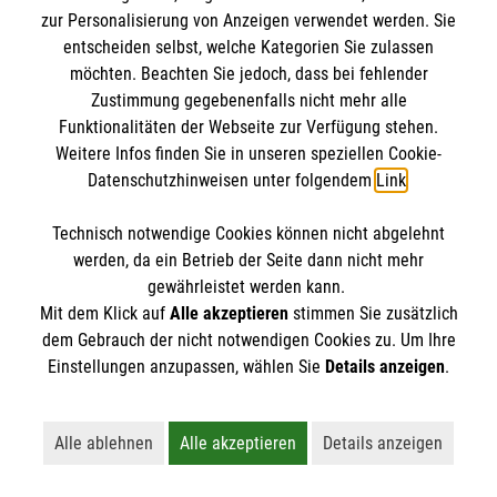
Kursdetails
zur Personalisierung von Anzeigen verwendet werden. Sie
entscheiden selbst, welche Kategorien Sie zulassen
Anmelden
möchten. Beachten Sie jedoch, dass bei fehlender
Zustimmung gegebenenfalls nicht mehr alle
Funktionalitäten der Webseite zur Verfügung stehen.
Weitere Infos finden Sie in unseren speziellen Cookie-
vorherige
1
2
3
4
5
Datenschutzhinweisen unter folgendem
Link
.
nächste
Technisch notwendige Cookies können nicht abgelehnt
werden, da ein Betrieb der Seite dann nicht mehr
gewährleistet werden kann.
Mit dem Klick auf
Alle akzeptieren
stimmen Sie zusätzlich
dem Gebrauch der nicht notwendigen Cookies zu. Um Ihre
Einstellungen anzupassen, wählen Sie
Details anzeigen
.
Kursbuchung widerrufen
Alle ablehnen
Alle akzeptieren
Details anzeigen
Lehnt alle nicht-essentiellen Cookies ab
Akzeptiert alle Cookies einschließl
Öffnet detaillie
Hier können Sie die Buchung Ihres Kurses