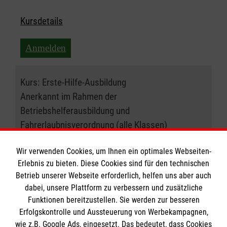
Kursdetails
Anmelden
Kurs:
Erste-Hilfe-Ausbildung
Anerkannt im Rahmen der
Betriebshelferausbildung und
Fahrerlaubnisverordnung (alle Klassen)
10.12.2026 , 08:30 Uhr
Wir verwenden Cookies, um Ihnen ein optimales Webseiten-
Erlebnis zu bieten. Diese Cookies sind für den technischen
Betrieb unserer Webseite erforderlich, helfen uns aber auch
Ort:
41460 Neuss
dabei, unsere Plattform zu verbessern und zusätzliche
Funktionen bereitzustellen. Sie werden zur besseren
Freie Plätze:
20
Erfolgskontrolle und Aussteuerung von Werbekampagnen,
wie z.B. Google Ads, eingesetzt. Das bedeutet, dass Cookies