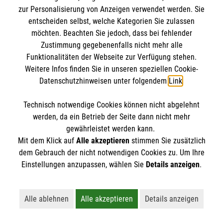
Kursdetails
zur Personalisierung von Anzeigen verwendet werden. Sie
entscheiden selbst, welche Kategorien Sie zulassen
Anmelden
möchten. Beachten Sie jedoch, dass bei fehlender
Zustimmung gegebenenfalls nicht mehr alle
Funktionalitäten der Webseite zur Verfügung stehen.
Weitere Infos finden Sie in unseren speziellen Cookie-
vorherige
1
2
3
4
5
Datenschutzhinweisen unter folgendem
Link
.
nächste
Technisch notwendige Cookies können nicht abgelehnt
werden, da ein Betrieb der Seite dann nicht mehr
gewährleistet werden kann.
Mit dem Klick auf
Alle akzeptieren
stimmen Sie zusätzlich
dem Gebrauch der nicht notwendigen Cookies zu. Um Ihre
Einstellungen anzupassen, wählen Sie
Details anzeigen
.
Kursbuchung widerrufen
Alle ablehnen
Alle akzeptieren
Details anzeigen
Lehnt alle nicht-essentiellen Cookies ab
Akzeptiert alle Cookies einschließl
Öffnet detaillie
Hier können Sie die Buchung Ihres Kurses