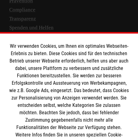
Prävention
Compliance
Transparenz
Spenden und Helfen
Spendenkonto
Wir verwenden Cookies, um Ihnen ein optimales Webseiten-
Empfänger: Malteser Hilfsdienst e.V.
Erlebnis zu bieten. Diese Cookies sind für den technischen
Betrieb unserer Webseite erforderlich, helfen uns aber auch
IBAN: DE10 3706 0120 1201 2000 12
dabei, unsere Plattform zu verbessern und zusätzliche
BIC: GENODED 1PA7
Funktionen bereitzustellen. Sie werden zur besseren
Erfolgskontrolle und Aussteuerung von Werbekampagnen,
wie z.B. Google Ads, eingesetzt. Das bedeutet, dass Cookies
zur Personalisierung von Anzeigen verwendet werden. Sie
entscheiden selbst, welche Kategorien Sie zulassen
möchten. Beachten Sie jedoch, dass bei fehlender
Zustimmung gegebenenfalls nicht mehr alle
Funktionalitäten der Webseite zur Verfügung stehen.
Weitere Infos finden Sie in unseren speziellen Cookie-