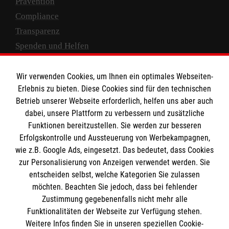
Prävention
Compliance
Transparenz
Spenden und Helfen
Spendenkonto
Wir verwenden Cookies, um Ihnen ein optimales Webseiten-
Empfänger: Malteser Hilfsdienst e.V.
Erlebnis zu bieten. Diese Cookies sind für den technischen
Betrieb unserer Webseite erforderlich, helfen uns aber auch
IBAN: DE10 3706 0120 1201 2000 12
dabei, unsere Plattform zu verbessern und zusätzliche
BIC: GENODED 1PA7
Funktionen bereitzustellen. Sie werden zur besseren
Erfolgskontrolle und Aussteuerung von Werbekampagnen,
wie z.B. Google Ads, eingesetzt. Das bedeutet, dass Cookies
zur Personalisierung von Anzeigen verwendet werden. Sie
entscheiden selbst, welche Kategorien Sie zulassen
möchten. Beachten Sie jedoch, dass bei fehlender
Zustimmung gegebenenfalls nicht mehr alle
Funktionalitäten der Webseite zur Verfügung stehen.
Weitere Infos finden Sie in unseren speziellen Cookie-