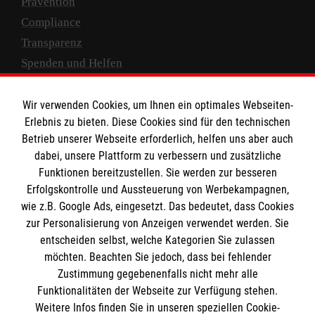
Prävention
Compliance
Transparenz
Spenden und Helfen
Spendenkonto
Wir verwenden Cookies, um Ihnen ein optimales Webseiten-
Empfänger: Malteser Hilfsdienst e.V.
Erlebnis zu bieten. Diese Cookies sind für den technischen
Betrieb unserer Webseite erforderlich, helfen uns aber auch
IBAN: DE10 3706 0120 1201 2000 12
dabei, unsere Plattform zu verbessern und zusätzliche
BIC: GENODED 1PA7
Funktionen bereitzustellen. Sie werden zur besseren
Erfolgskontrolle und Aussteuerung von Werbekampagnen,
wie z.B. Google Ads, eingesetzt. Das bedeutet, dass Cookies
zur Personalisierung von Anzeigen verwendet werden. Sie
entscheiden selbst, welche Kategorien Sie zulassen
möchten. Beachten Sie jedoch, dass bei fehlender
Zustimmung gegebenenfalls nicht mehr alle
Funktionalitäten der Webseite zur Verfügung stehen.
Weitere Infos finden Sie in unseren speziellen Cookie-