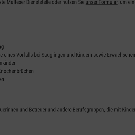
ste Malteser Dienststelle oder nutzen Sie
unser Formular
, um ei
ng
re eines Vorfalls bei Säuglingen und Kindern sowie Erwachsene
nkinder
 Knochenbrüchen
en
reuerinnen und Betreuer und andere Berufsgruppen, die mit Kinde