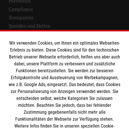
Prävention
Compliance
Transparenz
Spenden und Helfen
Spendenkonto
Wir verwenden Cookies, um Ihnen ein optimales Webseiten-
Empfänger: Malteser Hilfsdienst e.V.
Erlebnis zu bieten. Diese Cookies sind für den technischen
Betrieb unserer Webseite erforderlich, helfen uns aber auch
IBAN: DE10 3706 0120 1201 2000 12
dabei, unsere Plattform zu verbessern und zusätzliche
BIC: GENODED 1PA7
Funktionen bereitzustellen. Sie werden zur besseren
Erfolgskontrolle und Aussteuerung von Werbekampagnen,
wie z.B. Google Ads, eingesetzt. Das bedeutet, dass Cookies
zur Personalisierung von Anzeigen verwendet werden. Sie
entscheiden selbst, welche Kategorien Sie zulassen
möchten. Beachten Sie jedoch, dass bei fehlender
Zustimmung gegebenenfalls nicht mehr alle
Funktionalitäten der Webseite zur Verfügung stehen.
Weitere Infos finden Sie in unseren speziellen Cookie-