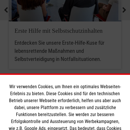
medizinische Geräte und koordinieren
Notfallmaßnahmen.
Zusammenfassend sind betriebliche
Erste Hilfe mit Selbstschutzinhalten
Ersthelferinnen und Ersthelfer die ersten
Entdecken Sie unsere Erste-Hilfe-Kuse für
Ansprechpersonen für Erste Hilfe, während
lebensrettende Maßnahmen und
Mitarbeitende im betrieblichen Sanitätsdienst
Selbstverteidigung in Notfallsituationen.
eine erweiterte Rolle bei der medizinischen
Versorgung und beim Notfallmanagement
spielen.
Wir verwenden Cookies, um Ihnen ein optimales Webseiten-
Erlebnis zu bieten. Diese Cookies sind für den technischen
Spendenbetrag in Euro
Betrieb unserer Webseite erforderlich, helfen uns aber auch
Spenden
dabei, unsere Plattform zu verbessern und zusätzliche
Funktionen bereitzustellen. Sie werden zur besseren
Erfolgskontrolle und Aussteuerung von Werbekampagnen,
Karriere
wie z.B. Google Ads, eingesetzt. Das bedeutet, dass Cookies