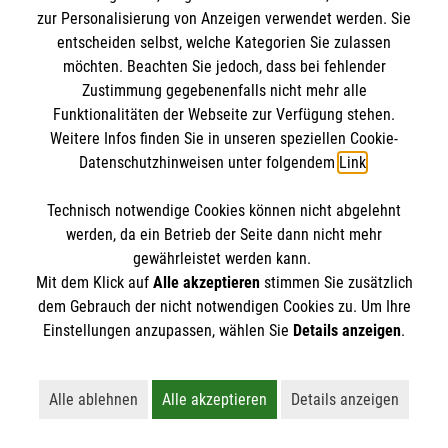
Ehrenamt
zur Personalisierung von Anzeigen verwendet werden. Sie
Freiwilligendienst (FSJ/BFD)
entscheiden selbst, welche Kategorien Sie zulassen
Angebote und Leistungen
möchten. Beachten Sie jedoch, dass bei fehlender
Zustimmung gegebenenfalls nicht mehr alle
Presse und Medien
Funktionalitäten der Webseite zur Verfügung stehen.
Weitere Infos finden Sie in unseren speziellen Cookie-
Malteserorden
Datenschutzhinweisen unter folgendem
Link
.
Malteser Jugend
Malteser International
Technisch notwendige Cookies können nicht abgelehnt
Malteser Werke
werden, da ein Betrieb der Seite dann nicht mehr
gewährleistet werden kann.
Nachhaltigkeit
Mit dem Klick auf
Alle akzeptieren
stimmen Sie zusätzlich
dem Gebrauch der nicht notwendigen Cookies zu. Um Ihre
Prävention
Einstellungen anzupassen, wählen Sie
Details anzeigen
.
Compliance
Transparenz
Spenden und Helfen
Alle ablehnen
Alle akzeptieren
Details anzeigen
Lehnt alle nicht-essentiellen Cookies ab
Akzeptiert alle Cookies einschließl
Öffnet detaillie
Spendenkonto