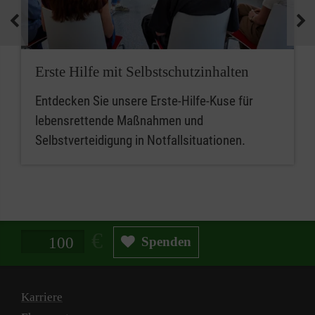
medizinische Geräte und koordinieren
Notfallmaßnahmen.
Zusammenfassend sind betriebliche
Erste Hilfe mit Selbstschutzinhalten
Ersthelferinnen und Ersthelfer die ersten
Entdecken Sie unsere Erste-Hilfe-Kuse für
Ansprechpersonen für Erste Hilfe, während
lebensrettende Maßnahmen und
Mitarbeitende im betrieblichen Sanitätsdienst
Selbstverteidigung in Notfallsituationen.
eine erweiterte Rolle bei der medizinischen
Versorgung und beim Notfallmanagement
spielen.
Spendenbetrag in Euro
Spenden
Karriere