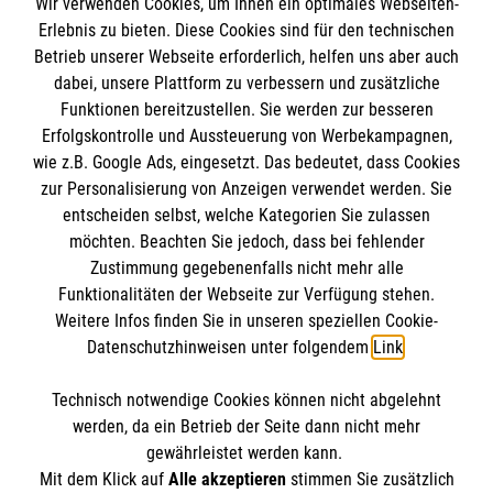
Wir verwenden Cookies, um Ihnen ein optimales Webseiten-
Empfänger: Malteser Hilfsdienst e.V.
Erlebnis zu bieten. Diese Cookies sind für den technischen
Betrieb unserer Webseite erforderlich, helfen uns aber auch
IBAN: DE10 3706 0120 1201 2000 12
dabei, unsere Plattform zu verbessern und zusätzliche
BIC: GENODED 1PA7
Funktionen bereitzustellen. Sie werden zur besseren
Erfolgskontrolle und Aussteuerung von Werbekampagnen,
wie z.B. Google Ads, eingesetzt. Das bedeutet, dass Cookies
zur Personalisierung von Anzeigen verwendet werden. Sie
entscheiden selbst, welche Kategorien Sie zulassen
möchten. Beachten Sie jedoch, dass bei fehlender
Zustimmung gegebenenfalls nicht mehr alle
Funktionalitäten der Webseite zur Verfügung stehen.
Weitere Infos finden Sie in unseren speziellen Cookie-
Newsletter abonnieren
Datenschutzhinweisen unter folgendem
Link
.
Technisch notwendige Cookies können nicht abgelehnt
Cookies verwalten
|
AGB
|
Impressum
|
Datenschutz
|
werden, da ein Betrieb der Seite dann nicht mehr
Barrierefreiheit
|
Kontakt
|
Sharepoint
|
Mediathek
gewährleistet werden kann.
Mit dem Klick auf
Alle akzeptieren
stimmen Sie zusätzlich