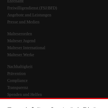
Ehrenamt
Freiwilligendienst (FSJ/BFD)
Angebote und Leistungen
Presse und Medien
Malteserorden
Malteser Jugend
Malteser International
Malteser Werke
Nachhaltigkeit
Prävention
Compliance
Transparenz
Spenden und Helfen
Spendenkonto