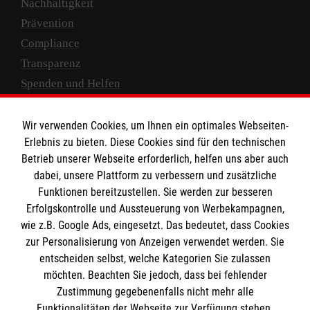
Nachhaltigkeit
Prävention
Compliance
Transparenz
Spenden und Helfen
Spendenkonto
Wir verwenden Cookies, um Ihnen ein optimales Webseiten-
Empfänger: Malteser Hilfsdienst e.V.
Erlebnis zu bieten. Diese Cookies sind für den technischen
Betrieb unserer Webseite erforderlich, helfen uns aber auch
IBAN: DE10 3706 0120 1201 2000 12
dabei, unsere Plattform zu verbessern und zusätzliche
BIC: GENODED 1PA7
Funktionen bereitzustellen. Sie werden zur besseren
Erfolgskontrolle und Aussteuerung von Werbekampagnen,
wie z.B. Google Ads, eingesetzt. Das bedeutet, dass Cookies
zur Personalisierung von Anzeigen verwendet werden. Sie
entscheiden selbst, welche Kategorien Sie zulassen
möchten. Beachten Sie jedoch, dass bei fehlender
Zustimmung gegebenenfalls nicht mehr alle
Funktionalitäten der Webseite zur Verfügung stehen.