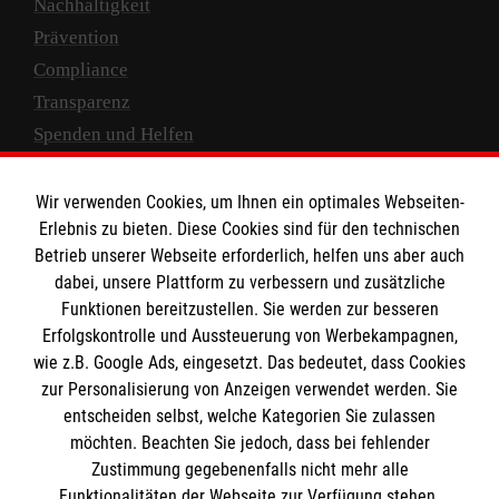
Nachhaltigkeit
Prävention
Compliance
Transparenz
Spenden und Helfen
Spendenkonto
Wir verwenden Cookies, um Ihnen ein optimales Webseiten-
Empfänger: Malteser Hilfsdienst e.V.
Erlebnis zu bieten. Diese Cookies sind für den technischen
Betrieb unserer Webseite erforderlich, helfen uns aber auch
IBAN: DE10 3706 0120 1201 2000 12
dabei, unsere Plattform zu verbessern und zusätzliche
BIC: GENODED 1PA7
Funktionen bereitzustellen. Sie werden zur besseren
Erfolgskontrolle und Aussteuerung von Werbekampagnen,
wie z.B. Google Ads, eingesetzt. Das bedeutet, dass Cookies
zur Personalisierung von Anzeigen verwendet werden. Sie
entscheiden selbst, welche Kategorien Sie zulassen
möchten. Beachten Sie jedoch, dass bei fehlender
Zustimmung gegebenenfalls nicht mehr alle
Funktionalitäten der Webseite zur Verfügung stehen.