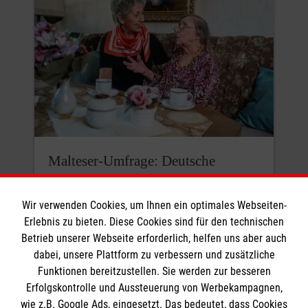
Malteser-Umfrage: Deutsche
rechnen mit mehr Armut und
Einsamkeit
Wir verwenden Cookies, um Ihnen ein optimales Webseiten-
Erlebnis zu bieten. Diese Cookies sind für den technischen
Die meisten Menschen in Deutschland
Betrieb unserer Webseite erforderlich, helfen uns aber auch
sind davon überzeugt, dass Armut und
dabei, unsere Plattform zu verbessern und zusätzliche
Einsamkeit hierzulande zunehmen
Funktionen bereitzustellen. Sie werden zur besseren
Erfolgskontrolle und Aussteuerung von Werbekampagnen,
werden. Mehr als die Hälfte der
wie z.B. Google Ads, eingesetzt. Das bedeutet, dass Cookies