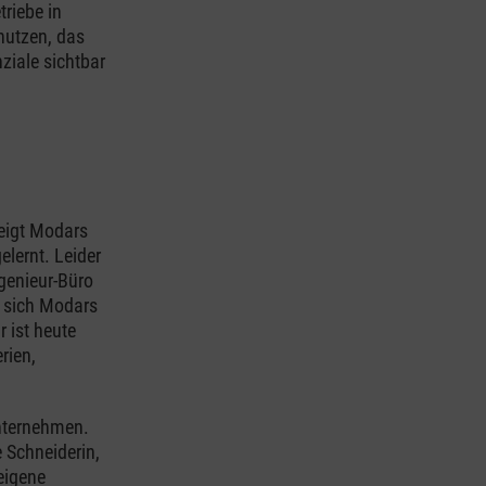
riebe in
nutzen, das
ziale sichtbar
zeigt Modars
elernt. Leider
ngenieur-Büro
t sich Modars
r ist heute
rien,
nternehmen.
e Schneiderin,
eigene