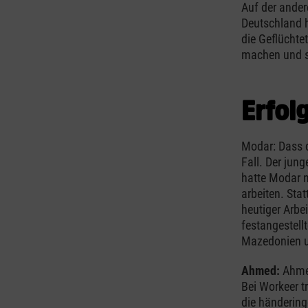
Auf der ander
Deutschland h
die Geflüchte
machen und si
Erfol
Modar: Dass d
Fall. Der jun
hatte Modar n
arbeiten. Sta
heutiger Arbei
festangestell
Mazedonien u
Ahmed:
Ahme
Bei Workeer t
die händering