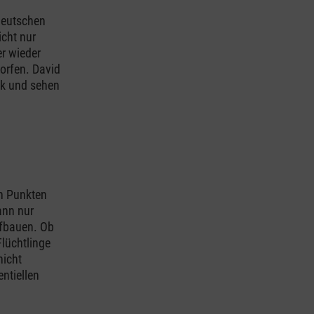
 deutschen
icht nur
r wieder
orfen. David
ck und sehen
en Punkten
ann nur
ufbauen. Ob
Flüchtlinge
nicht
ntiellen