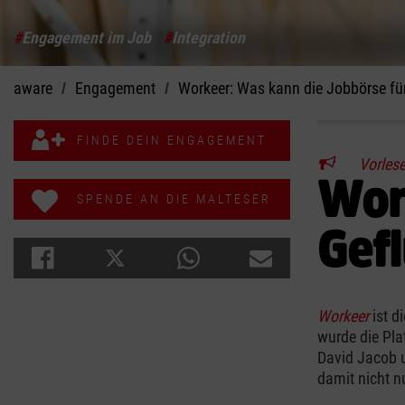
#
Engagement im Job
#
Integration
aware
Engagement
Workeer: Was kann die Jobbörse für
FINDE DEIN ENGAGEMENT
Vorles
Wor
SPENDE AN DIE MALTESER
Gef
Workeer
ist d
wurde die Pl
David Jacob u
damit nicht n