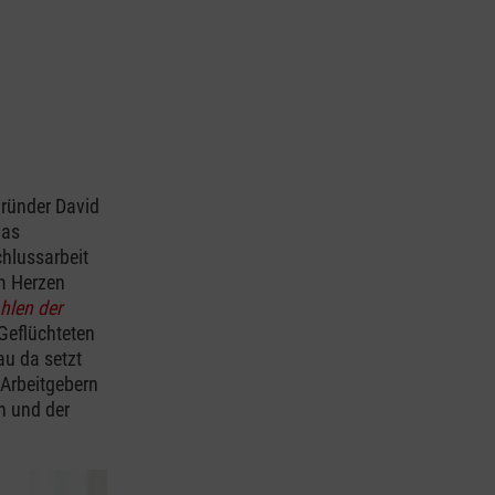
Gründer David
das
hlussarbeit
am Herzen
hlen der
Geflüchteten
au da setzt
 Arbeitgebern
n und der