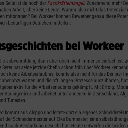
en Seite ist da noch der
Fachkräftemangel
. Zunehmend mehr Bet
aben Arbeit, aber keine Leute. Warum also nicht das Potenzial 
ten mitbringen? Bei Workeer können Bewerber genau diese Poten
ch bedürftigen Betrieben mitteilen.
gsgeschichten bei Workeer
ie Jobvermittlung dann aber doch nicht immer so einfach ist, 
ge Syrer hat seine jetzige Chefin schon früh über Workeer kenneng
och keine Arbeitserlaubnis, konnte also nicht für das Berliner I
tt aber abzuwarten und die oft langen Prozesse auszuharren, ha
tgeber aktiv für die Arbeitserlaubnis gekämpft. Mit Erfolg. Moda
ter Bauingenieur und arbeitet unter anderem in Deutschland, Alge
nd Tunesien.
d kommt aus Aleppo und leitete dort ein eigenes Schneiderei-U
raf der Schneidermeister auf Elke Burmeister, eine selbstständig
end nach Verstärkung gesucht hat. Heute entwerfen die beiden 