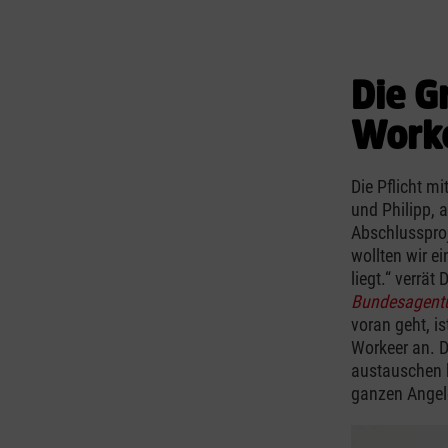
Die G
Work
Die Pflicht m
und Philipp, 
Abschlusspro
wollten wir e
liegt.“ verrät
Bundesagentur
voran geht, i
Workeer an. D
austauschen k
ganzen Angel