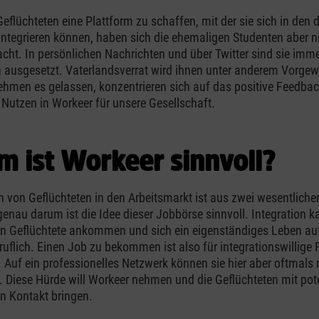
 Geflüchteten eine Plattform zu schaffen, mit der sie sich in den
integrieren können, haben sich die ehemaligen Studenten aber n
ht. In persönlichen Nachrichten und über Twitter sind sie imme
ausgesetzt. Vaterlandsverrat wird ihnen unter anderem Vorgew
ehmen es gelassen, konzentrieren sich auf das positive Feedba
 Nutzen in Workeer für unsere Gesellschaft.
 ist Workeer sinnvoll?
on von Geflüchteten in den Arbeitsmarkt ist aus zwei wesentlich
genau darum ist die Idee dieser Jobbörse sinnvoll. Integration k
nn Geflüchtete ankommen und sich ein eigenständiges Leben a
eruflich. Einen Job zu bekommen ist also für integrationswillige 
 Auf ein professionelles Netzwerk können sie hier aber oftmals 
. Diese Hürde will Workeer nehmen und die Geflüchteten mit pote
in Kontakt bringen.