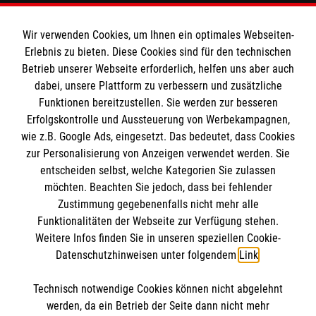
Spendenkonto
Wir verwenden Cookies, um Ihnen ein optimales Webseiten-
Empfänger: Malteser Hilfsdienst e.V.
Erlebnis zu bieten. Diese Cookies sind für den technischen
Betrieb unserer Webseite erforderlich, helfen uns aber auch
IBAN: DE10 3706 0120 1201 2000 12
dabei, unsere Plattform zu verbessern und zusätzliche
BIC: GENODED 1PA7
Funktionen bereitzustellen. Sie werden zur besseren
Erfolgskontrolle und Aussteuerung von Werbekampagnen,
wie z.B. Google Ads, eingesetzt. Das bedeutet, dass Cookies
zur Personalisierung von Anzeigen verwendet werden. Sie
entscheiden selbst, welche Kategorien Sie zulassen
möchten. Beachten Sie jedoch, dass bei fehlender
Zustimmung gegebenenfalls nicht mehr alle
Funktionalitäten der Webseite zur Verfügung stehen.
Weitere Infos finden Sie in unseren speziellen Cookie-
Newsletter abonnieren
Datenschutzhinweisen unter folgendem
Link
.
Technisch notwendige Cookies können nicht abgelehnt
Cookies verwalten
|
AGB
|
Impressum
|
Datenschutz
|
werden, da ein Betrieb der Seite dann nicht mehr
Barrierefreiheit
|
Kontakt
|
Sharepoint
|
Mediathek